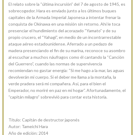
El relato sobre la “última incursión” del 7 de agosto de 1945, es
sobrecogedor. Hara es enviado junto a los últimos buques
capitales de la Armada Imperial Japonesa a intentar frenar la
conquista de Okinawa en una misión sin retorno. Ahí le toca
presenciar el hundimiento del acorazado “Yamato” y de su
propio crucero, el “Yahagi”, en medio de un incontrarrestable
ataque aéreo estadounidense. Aferrado a un pedazo de
madera presenciando el fin de su marina, reconoce su asombro
al escuchar a muchos náufragos como él cantando la “Canción
del Guerrero”, cuando las normas de supervivencia
recomiendan no gastar energía: “Si me hago a la mar, las aguas
devolverán mi cuerpo. Si el deber me llama a la montaña, la
verde pradera será mi compañera. Así, para el bien el
Emperador, no moriré en paz en mi hogar”. Afortunadamente, el
“capitán milagro” sobrevivió para contar esta historia.
Título: Capitán de destructor japonés
Autor: Tameichi Hara
Año de edición: 2014