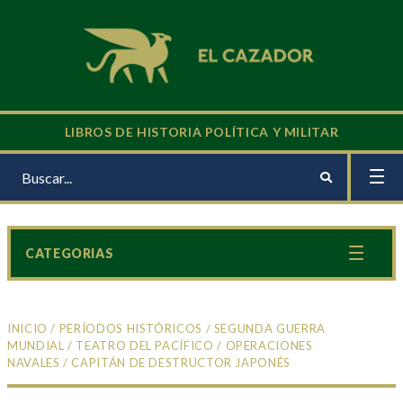
LIBROS DE HISTORIA POLÍTICA Y MILITAR
CATEGORIAS
INICIO
/
PERÍODOS HISTÓRICOS
/
SEGUNDA GUERRA
MUNDIAL
/
TEATRO DEL PACÍFICO
/
OPERACIONES
NAVALES
/ CAPITÁN DE DESTRUCTOR JAPONÉS