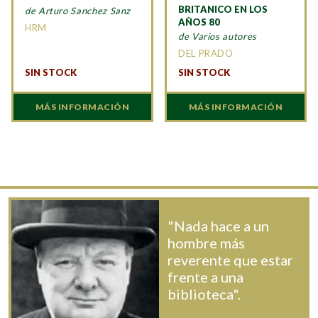
BRITANICO EN LOS
de Arturo Sanchez Sanz
AÑOS 80
HRM
de Varios autores
DEL PRADO
SIN STOCK
SIN STOCK
MÁS INFORMACIÓN
MÁS INFORMACIÓN
"Nada hace a un
hombre más
reverente que estar
frente a una
biblioteca".