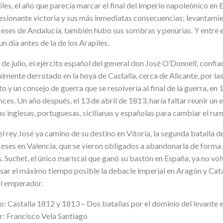
les, el año que parecía marcar el final del imperio napoleónico en 
sionante victoria y sus más inmediatas consecuencias: levantamient
eses de Andalucía, también hubo sus sombras y penurias. Y entre el
un día antes de la de los Arapiles.
 de julio, el ejército español del general don José O’Donnell, confi
lmente derrotado en la hoya de Castalla, cerca de Alicante, por las
o y un consejo de guerra que se resolvería al final de la guerra, 
ces. Un año después, el 13 de abril de 1813, haría faltar reunir un
s inglesas, portuguesas, sicilianas y españolas para cambiar el rum
l rey José ya camino de su destino en Vitoria, la segunda batalla de
eses en Valencia, que se vieron obligados a abandonarla de forma p
. Suchet, el único mariscal que ganó su bastón en España, ya no volve
asar el máximo tiempo posible la debacle imperial en Aragón y Cata
el emperador.
o: Castalla 1812 y 1813 – Dos batallas por el dominio del levante 
r: Francisco Vela Santiago