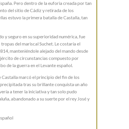
España. Pero dentro de la euforia creada por tan
o del sitio de Cádiz y retirada de los
las estuvo la primera batalla de Castalla, tan
ado y seguro en su superioridad numérica, fue
 tropas del mariscal Suchet. Le costaría el
en 1814, manteniéndole alejado del mando desde
 ejército de circunstancias compuesto por
bo de la guerra en el Levante español.
 Castalla marcó el principio del fin de los
recipitada tras su brillante conquista un año
ría a tener la iniciativa y tan solo pudo
luña, abandonado a su suerte por el rey José y
español