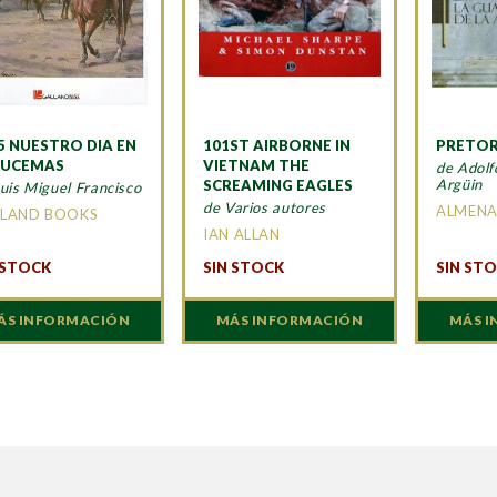
5 NUESTRO DIA EN
101ST AIRBORNE IN
PRETO
HUCEMAS
VIETNAM THE
de Adol
Argüin
SCREAMING EAGLES
uis Miguel Francisco
de Varios autores
ALMEN
LAND BOOKS
IAN ALLAN
 STOCK
SIN STOCK
SIN ST
ÁS INFORMACIÓN
MÁS INFORMACIÓN
MÁS 