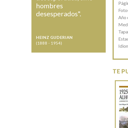
Pági
hombres
Fotos
desesperados".
Año 
Medi
Tapa
HEINZ GUDERIAN
Esta
(1888 - 1954)
Idio
TE P