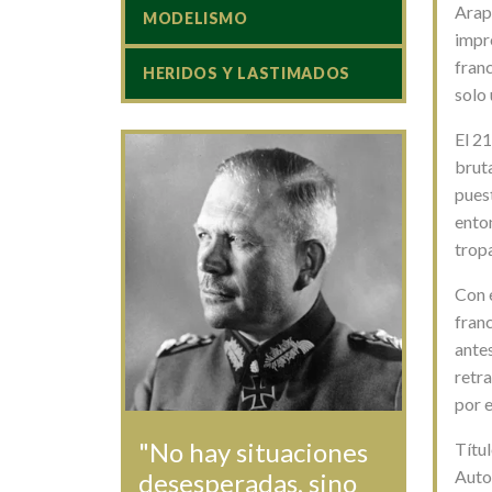
Arapi
MODELISMO
impre
franc
HERIDOS Y LASTIMADOS
solo 
El 21
bruta
puest
enton
tropa
Con e
franc
antes
retr
por 
"No hay situaciones
Títul
Auto
desesperadas, sino