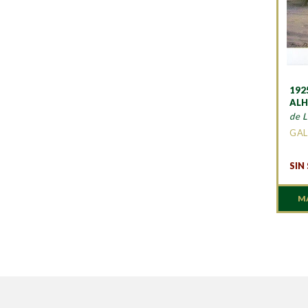
192
AL
de L
GAL
SIN
M