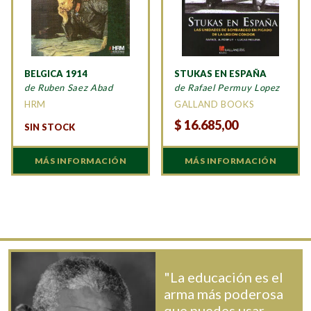
BELGICA 1914
STUKAS EN ESPAÑA
de Ruben Saez Abad
de Rafael Permuy Lopez
HRM
GALLAND BOOKS
$
16.685,00
SIN STOCK
MÁS INFORMACIÓN
MÁS INFORMACIÓN
"La educación es el
arma más poderosa
que puedes usar