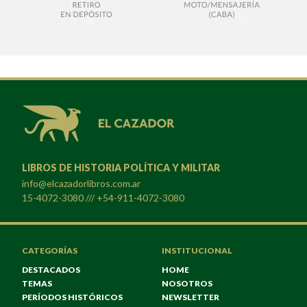
LIBROS DE HISTORIA POLÍTICA Y MILITAR
info@elcazadorlibros.com.ar
15-4072-3080 /// +54-911-4072-3080
CATEGORÍAS
INSTITUCIONAL
DESTACADOS
HOME
TEMAS
NOSOTROS
PERÍODOS HISTÓRICOS
NEWSLETTER