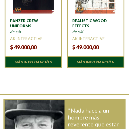
PANZER CREW
REALISTIC WOOD
UNIFORMS
EFFECTS
de s/d
de s/d
AK INTERACTIVE
AK INTERACTIVE
$
49.000,00
$
49.000,00
MÁS INFORMACIÓN
MÁS INFORMACIÓN
"Nada hace a un
hombre más
reverente que estar