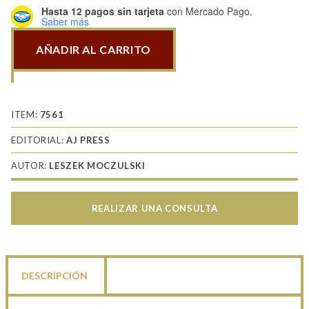
Hasta 12 pagos sin tarjeta
con Mercado Pago.
Saber más
AÑADIR AL CARRITO
Churchill
Vol
1
cantidad
ITEM:
7561
EDITORIAL:
AJ PRESS
AUTOR:
LESZEK MOCZULSKI
REALIZAR UNA CONSULTA
DESCRIPCIÓN