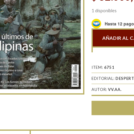
1 disponibles
Hasta 12 pagos
AÑADIR AL 
Contemporánea
044
Los
últimos
ITEM:
6751
de
EDITORIAL:
DESPERT
Filipinas
cantidad
AUTOR:
VV.AA.