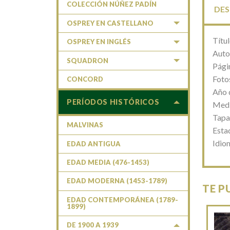
COLECCIÓN NÚÑEZ PADÍN
DES
OSPREY EN CASTELLANO
Títu
OSPREY EN INGLÉS
Auto
SQUADRON
Pági
Foto
CONCORD
Año 
PERÍODOS HISTÓRICOS
Medi
Tapa
MALVINAS
Esta
Idio
EDAD ANTIGUA
EDAD MEDIA (476-1453)
EDAD MODERNA (1453-1789)
TE P
EDAD CONTEMPORÁNEA (1789-
1899)
DE 1900 A 1939