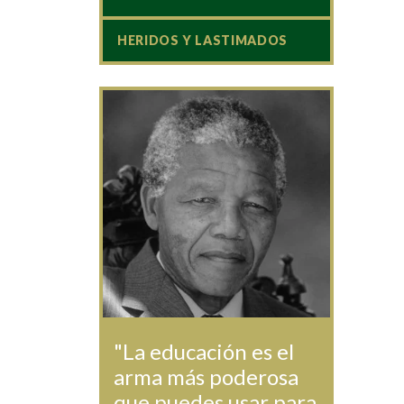
HERIDOS Y LASTIMADOS
"La educación es el
arma más poderosa
que puedes usar para