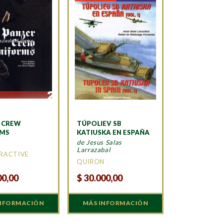
 CREW
TÚPOLIEV SB
RMS
KATIUSKA EN ESPAÑA
de Jesus Salas
Larrazabal
ERACTIVE
QUIRON
00,00
$
30.000,00
INFORMACIÓN
MÁS INFORMACIÓN