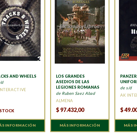
CKS AND WHEELS
LOS GRANDES
PANZER
ASEDIOS DE LAS
UNIFO
/d
LEGIONES ROMANAS
de s/d
INTERACTIVE
de Ruben Saez Abad
AK INT
ALMENA
$
97.432,00
$
49.0
 STOCK
ÁS INFORMACIÓN
MÁS INFORMACIÓN
MÁS 