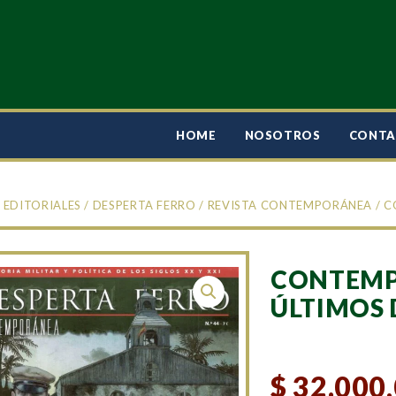
HOME
NOSOTROS
CONT
/
EDITORIALES
/
DESPERTA FERRO
/
REVISTA CONTEMPORÁNEA
/ C
CONTEMP
ÚLTIMOS 
$
32.000