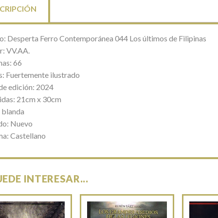
CRIPCIÓN
lo:
Desperta Ferro Contemporánea 044 Los últimos de Filipinas
r: VV.AA.
nas: 66
s: Fuertemente ilustrado
de edición: 2024
das: 21cm x 30cm
 blanda
do: Nuevo
ma: Castellano
UEDE INTERESAR...