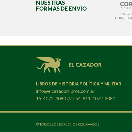
NUESTRAS
FORMAS DE ENVÍO
LIBROS DE HISTORIA POLÍTICA Y MILITAR
info@elcazadorlibros.com.ar
15-4072-3080 /// +54-911-4072-3080
© TODOS LOS DERECHOS RESERVADOS