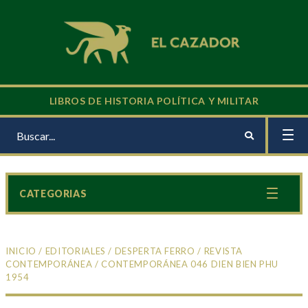
LIBROS DE HISTORIA POLÍTICA Y MILITAR
CATEGORIAS
INICIO
/
EDITORIALES
/
DESPERTA FERRO
/
REVISTA
CONTEMPORÁNEA
/ CONTEMPORÁNEA 046 DIEN BIEN PHU
1954