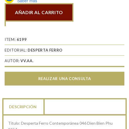
Saber más
AÑADIR AL CARRITO
Contemporánea
046
Dien
Bien
ITEM:
6199
Phu
EDITORIAL:
DESPERTA FERRO
1954
AUTOR:
VV.AA.
cantidad
REALIZAR UNA CONSULTA
DESCRIPCIÓN
Título:
Desperta Ferro Contemporánea 046 Dien Bien Phu