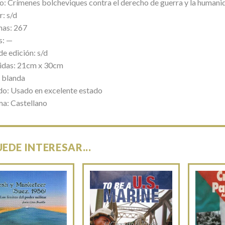
lo: Crímenes bolcheviques contra el derecho de guerra y la humani
: s/d
nas: 267
s: —
e edición: s/d
das: 21cm x 30cm
 blanda
do: Usado en excelente estado
ma: Castellano
UEDE INTERESAR...