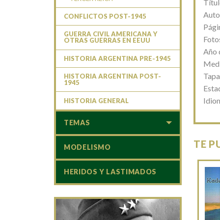
Títu
Autor
CONFLICTOS POST-1945
Pági
GUERRA CIVIL AMERICANA Y
Foto
OTRAS GUERRAS EN EEUU
Año d
HISTORIA ARGENTINA PRE-1945
Medi
Tapa
HISTORIA ARGENTINA POST-
1945
Esta
Idio
HISTORIA GENERAL
TEMAS
TE P
MODELISMO
HERIDOS Y LASTIMADOS