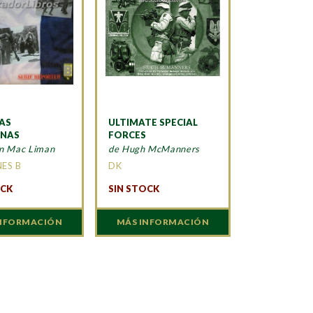
AS
ULTIMATE SPECIAL
INAS
FORCES
an Mac Liman
de Hugh McManners
ES B
DK
OCK
SIN STOCK
INFORMACIÓN
MÁS INFORMACIÓN