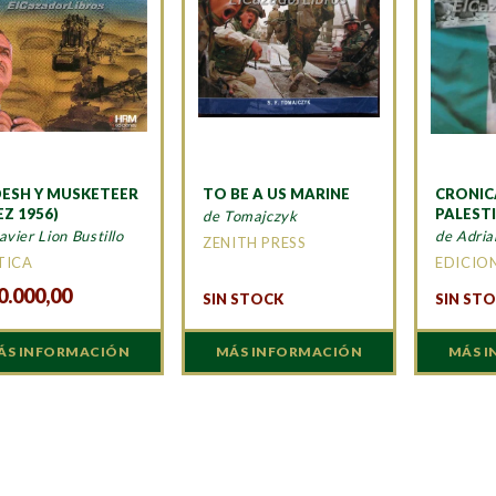
ESH Y MUSKETEER
TO BE A US MARINE
CRONIC
EZ 1956)
PALEST
de Tomajczyk
avier Lion Bustillo
de Adri
ZENITH PRESS
TICA
EDICION
0.000,00
SIN STOCK
SIN ST
ÁS INFORMACIÓN
MÁS INFORMACIÓN
MÁS 