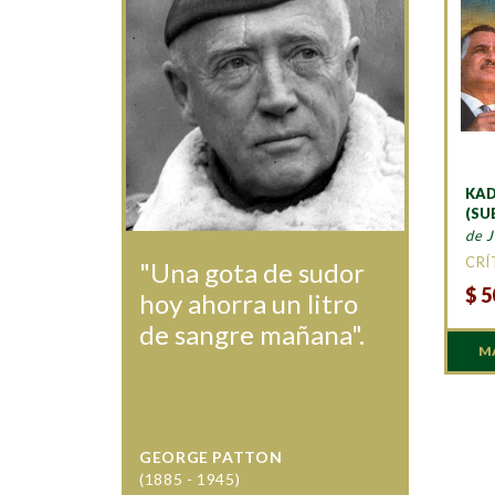
KAD
(SU
de J
CRÍ
"Una gota de sudor
$
5
hoy ahorra un litro
de sangre mañana".
M
GEORGE PATTON
(1885 - 1945)