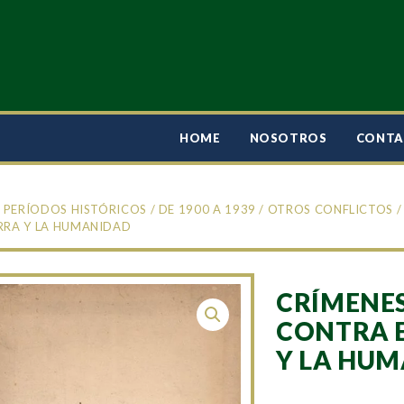
HOME
NOSOTROS
CONT
/
PERÍODOS HISTÓRICOS
/
DE 1900 A 1939
/
OTROS CONFLICTOS
/
RRA Y LA HUMANIDAD
CRÍMENE
CONTRA E
Y LA HU