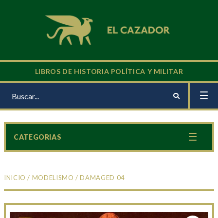
LIBROS DE HISTORIA POLÍTICA Y MILITAR
CATEGORIAS
INICIO
/
MODELISMO
/ DAMAGED 04