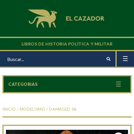
LIBROS DE HISTORIA POLÍTICA Y MILITAR
CATEGORIAS
INICIO
/
MODELISMO
/ DAMAGED 06