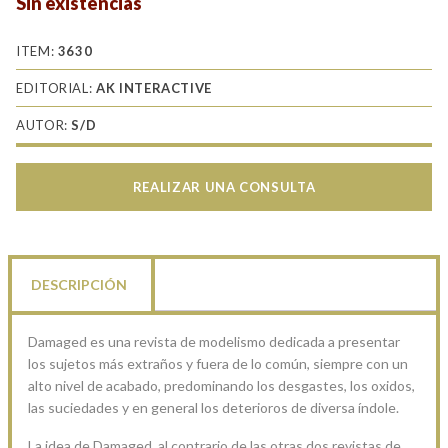
Sin existencias
ITEM:
3630
EDITORIAL:
AK INTERACTIVE
AUTOR:
S/D
REALIZAR UNA CONSULTA
DESCRIPCIÓN
Damaged es una revista de modelismo dedicada a presentar
los sujetos más extraños y fuera de lo común, siempre con un
alto nivel de acabado, predominando los desgastes, los oxidos,
las suciedades y en general los deterioros de diversa índole.
La idea de Damaged, al contrario de las otras dos revistas de