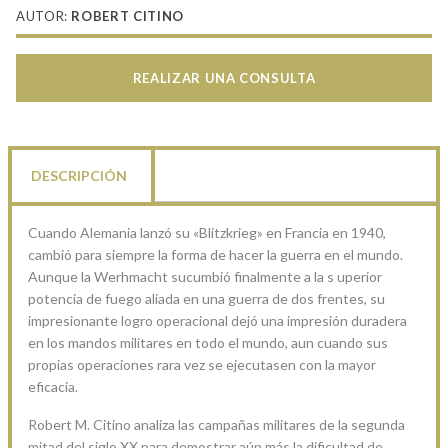
AUTOR:
ROBERT CITINO
REALIZAR UNA CONSULTA
DESCRIPCIÓN
Cuando Alemania lanzó su «Blitzkrieg» en Francia en 1940,
cambió para siempre la forma de hacer la guerra en el mundo.
Aunque la Werhmacht sucumbió finalmente a la s uperior
potencia de fuego aliada en una guerra de dos frentes, su
impresionante logro operacional dejó una impresión duradera
en los mandos militares en todo el mundo, aun cuando sus
propias operaciones rara vez se ejecutasen con la mayor
eficacia.
Robert M. Citino analiza las campañas militares de la segunda
mitad del siglo XX para demostrar aún más la dificultad de