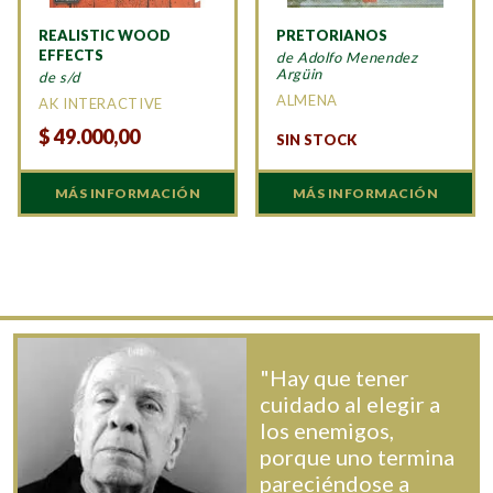
REALISTIC WOOD
PRETORIANOS
EFFECTS
de Adolfo Menendez
Argüin
de s/d
ALMENA
AK INTERACTIVE
$
49.000,00
SIN STOCK
MÁS INFORMACIÓN
MÁS INFORMACIÓN
"Hay que tener
cuidado al elegir a
los enemigos,
porque uno termina
pareciéndose a