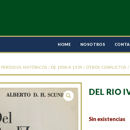
HOME
NOSOTROS
CONT
/
PERÍODOS HISTÓRICOS
/
DE 1900 A 1939
/
OTROS CONFLICTOS
/
DEL RIO I
Sin existencias