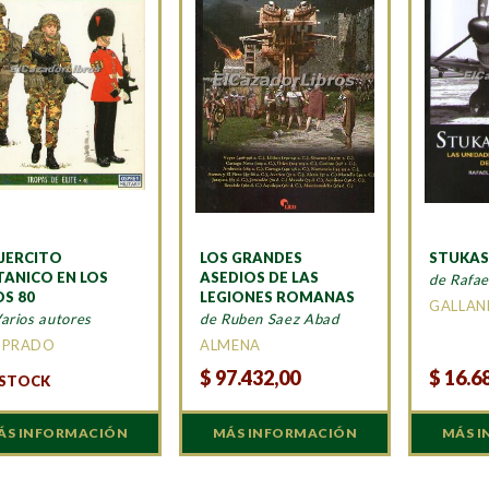
EJERCITO
LOS GRANDES
STUKAS
TANICO EN LOS
ASEDIOS DE LAS
de Rafa
S 80
LEGIONES ROMANAS
GALLAN
arios autores
de Ruben Saez Abad
 PRADO
ALMENA
$
97.432,00
$
16.6
 STOCK
ÁS INFORMACIÓN
MÁS INFORMACIÓN
MÁS 