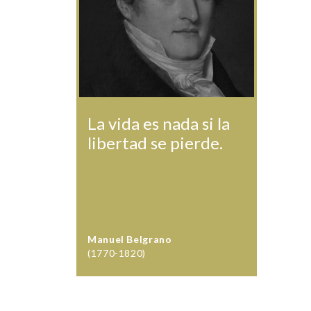
La vida es nada si la
libertad se pierde.
Manuel Belgrano
(1770-1820)