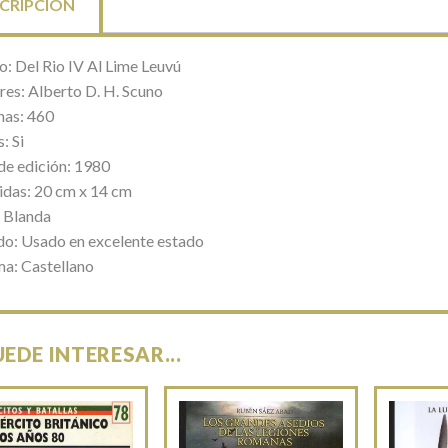
CRIPCIÓN
o: Del Rio IV Al Lime Leuvú
res: Alberto D. H. Scuno
nas: 460
: Si
de edición: 1980
das: 20 cm x 14 cm
 Blanda
do: Usado en excelente estado
ma: Castellano
UEDE INTERESAR...