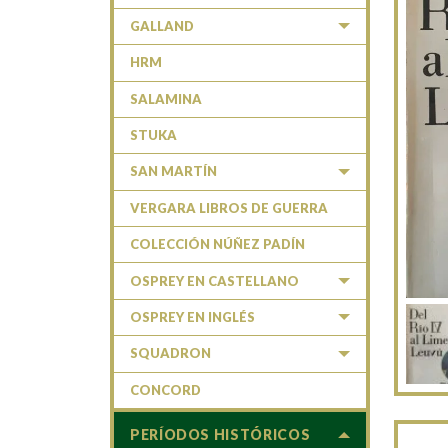
GALLAND
HRM
SALAMINA
STUKA
SAN MARTÍN
VERGARA LIBROS DE GUERRA
COLECCIÓN NÚÑEZ PADÍN
OSPREY EN CASTELLANO
OSPREY EN INGLÉS
SQUADRON
CONCORD
PERÍODOS HISTÓRICOS