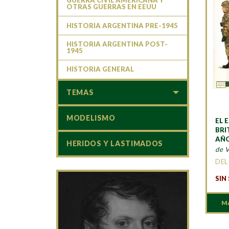
GUERRA CIVIL AMERICANA Y
OTRAS GUERRAS EN EEUU
HISTORIA ARGENTINA PRE-1945
HISTORIA ARGENTINA POST-
1945
HISTORIA GENERAL
TEMAS
MODELISMO
EL 
BRI
AÑO
HERIDOS Y LASTIMADOS
de V
DEL
SIN
M