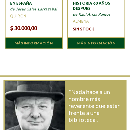
EN ESPAÑA
HISTORIA 60 AÑOS
DESPUES
de Jesus Salas Larrazabal
de Raul Arias Ramos
QUIRON
ALMENA
$
30.000,00
SIN STOCK
MÁS INFORMACIÓN
MÁS INFORMACIÓN
"Nada hace a un
hombre más
reverente que estar
frente a una
biblioteca".