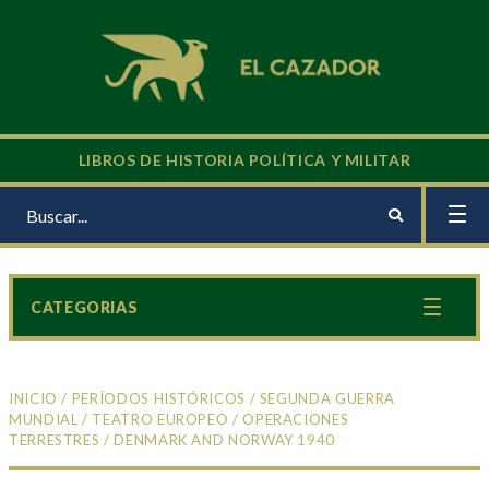
LIBROS DE HISTORIA POLÍTICA Y MILITAR
CATEGORIAS
INICIO
/
PERÍODOS HISTÓRICOS
/
SEGUNDA GUERRA
MUNDIAL
/
TEATRO EUROPEO
/
OPERACIONES
TERRESTRES
/ DENMARK AND NORWAY 1940