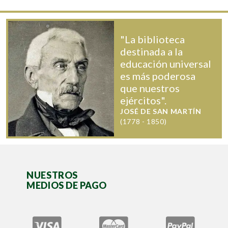
"La biblioteca
destinada a la
educación universal
es más poderosa
que nuestros
ejércitos".
JOSÉ DE SAN MARTÍN
(1778 - 1850)
NUESTROS
MEDIOS DE PAGO