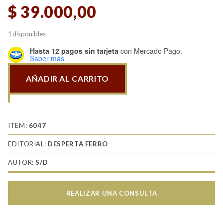
$
39.000,00
1 disponibles
Hasta 12 pagos sin tarjeta
con Mercado Pago.
Saber más
AÑADIR AL CARRITO
Especiales
039
Ejércitos
medievales
ITEM:
6047
hispánicos
EDITORIAL:
DESPERTA FERRO
(V)
AUTOR:
S/D
La
gran
expansión
REALIZAR UNA CONSULTA
de
los