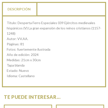
reinos
cristianos
DESCRIPCIÓN
(1157-
1248)
Título: Desperta Ferro Especiales 039 Ejércitos medievales
cantidad
hispánicos (V) La gran expansión de los reinos cristianos (1157-
1248)
Autor: VV.AA.
Páginas: 81
Fotos: fuertemente ilustrada
Año de edición: 2024
Medidas: 21cm x 30cm
Tapa blanda
Estado: Nuevo
Idioma: Castellano
TE PUEDE INTERESAR...