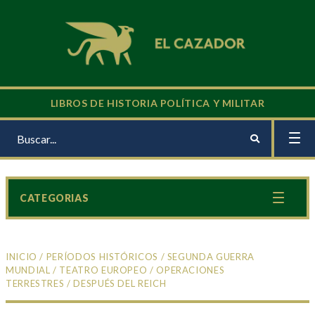
LIBROS DE HISTORIA POLÍTICA Y MILITAR
CATEGORIAS
INICIO
/
PERÍODOS HISTÓRICOS
/
SEGUNDA GUERRA
MUNDIAL
/
TEATRO EUROPEO
/
OPERACIONES
TERRESTRES
/ DESPUÉS DEL REICH