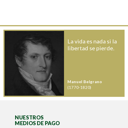
La vida es nada si la
libertad se pierde.
Manuel Belgrano
(1770-1820)
NUESTROS
MEDIOS DE PAGO