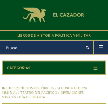
LIBROS DE HISTORIA POLÍTICA Y MILITAR
CATEGORIAS
INICIO
/
PERÍODOS HISTÓRICOS
/
SEGUNDA GUERRA
MUNDIAL
/
TEATRO DEL PACÍFICO
/
OPERACIONES
NAVALES
/ DÍA DE INFAMIA