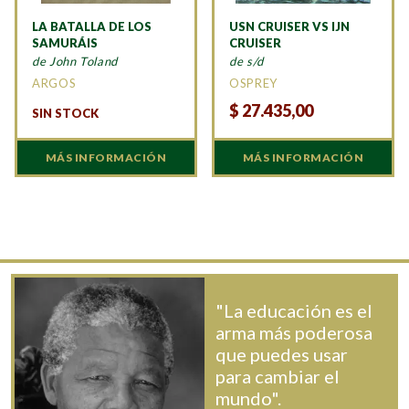
LA BATALLA DE LOS
USN CRUISER VS IJN
SAMURÁIS
CRUISER
de John Toland
de s/d
ARGOS
OSPREY
$
27.435,00
SIN STOCK
MÁS INFORMACIÓN
MÁS INFORMACIÓN
"La educación es el
arma más poderosa
que puedes usar
para cambiar el
mundo".