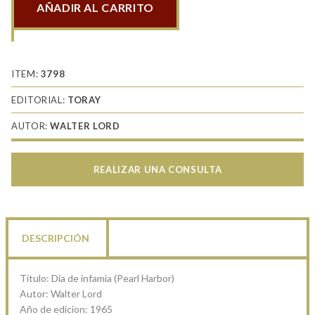
AÑADIR AL CARRITO
Día
de
infamia
cantidad
ITEM:
3798
EDITORIAL:
TORAY
AUTOR:
WALTER LORD
REALIZAR UNA CONSULTA
DESCRIPCIÓN
Título: Día de infamia (Pearl Harbor)
Autor: Walter Lord
Año de edicion: 1965