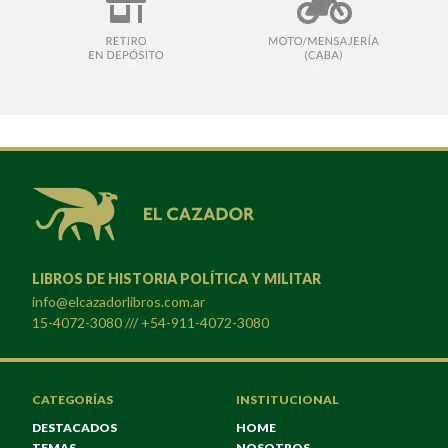
LIBROS DE HISTORIA POLÍTICA Y MILITAR
info@elcazadorlibros.com.ar
15-4072-3080 /// +54-911-4072-3080
CATEGORÍAS
INSTITUCIONAL
DESTACADOS
HOME
TEMAS
NOSOTROS