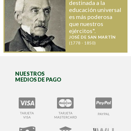
destinada a la
educación universal
es más poderosa
que nuestros
ejércitos".
JOSÉ DE SAN MARTÍN
(1778 - 1850)
NUESTROS
MEDIOS DE PAGO