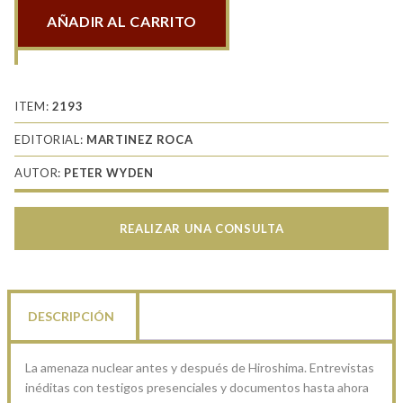
AÑADIR AL CARRITO
Día
uno
así
empezó
ITEM:
2193
la
EDITORIAL:
MARTINEZ ROCA
era
AUTOR:
PETER WYDEN
atómica
cantidad
REALIZAR UNA CONSULTA
DESCRIPCIÓN
La amenaza nuclear antes y después de Hiroshima. Entrevistas
inéditas con testigos presenciales y documentos hasta ahora