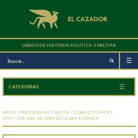
LIBROS DE HISTORIA POLÍTICA Y MILITAR
CATEGORIAS
INICIO
/
PERÍODOS HISTÓRICOS
/
CONFLICTOS POST-
1945
/ DÍA UNO ASÍ EMPEZÓ LA ERA ATÓMICA