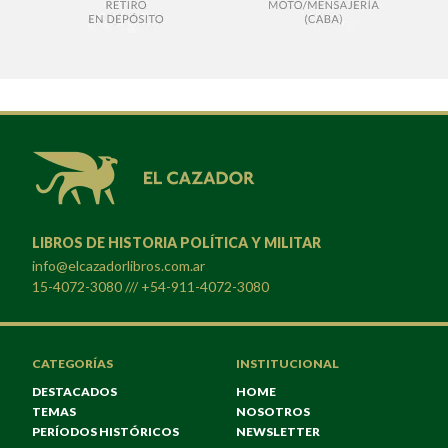
LIBROS DE HISTORIA POLÍTICA Y MILITAR
info@elcazadorlibros.com.ar
15-4072-3080 /// +54-911-4072-3080
CATEGORÍAS
INSTITUCIONAL
DESTACADOS
HOME
TEMAS
NOSOTROS
PERÍODOS HISTÓRICOS
NEWSLETTER