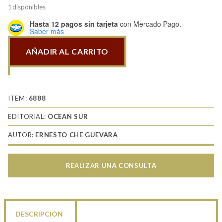
1 disponibles
Hasta 12 pagos sin tarjeta
con Mercado Pago.
Saber más
AÑADIR AL CARRITO
Diario
De
Un
Combatiente
ITEM:
6888
cantidad
EDITORIAL:
OCEAN SUR
AUTOR:
ERNESTO CHE GUEVARA
REALIZAR UNA CONSULTA
DESCRIPCIÓN