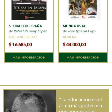
STUKAS EN ESPAÑA
MUNDA 45 AC
de Rafael Permuy Lopez
de Jose Ignacio Lago
GALLAND BOOKS
ALMENA
$
16.685,00
$
44.000,00
MÁS INFORMACIÓN
MÁS INFORMACIÓN
"La educación es el
arma más poderosa
que puedes usar