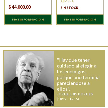
ALMENA
$
44.000,00
SIN STOCK
MÁS INFORMACIÓN
MÁS INFORMACIÓN
"Hay que tener
cuidado al elegir a
los enemigos,
porque uno termina
pareciéndose a
ellos".
JORGE LUIS BORGES
(1899 - 1986)