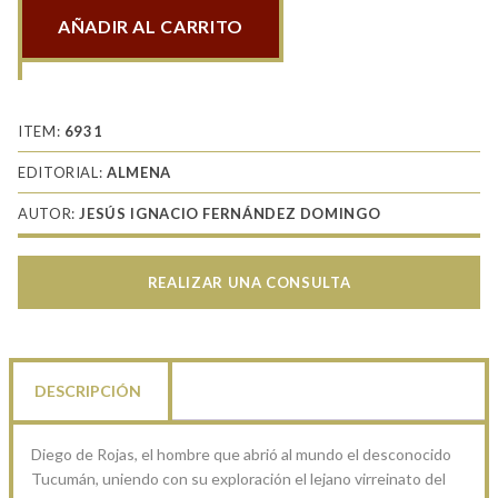
AÑADIR AL CARRITO
Diego
de
Rojas
el
ITEM:
6931
hombre
EDITORIAL:
ALMENA
del
AUTOR:
JESÚS IGNACIO FERNÁNDEZ DOMINGO
Tucumán
cantidad
REALIZAR UNA CONSULTA
DESCRIPCIÓN
Diego de Rojas, el hombre que abrió al mundo el desconocido
Tucumán, uniendo con su exploración el lejano virreinato del