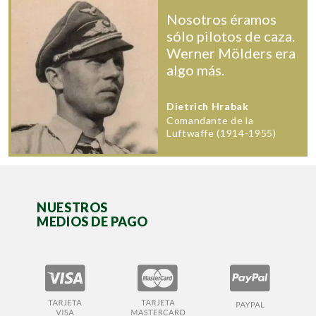
Nosotros éramos
sólo pilotos de caza.
Werner Mölders era
algo más.
Dietrich Hrabak
Comandante de la
Luftwaffe (1914-1955)
NUESTROS
MEDIOS DE PAGO