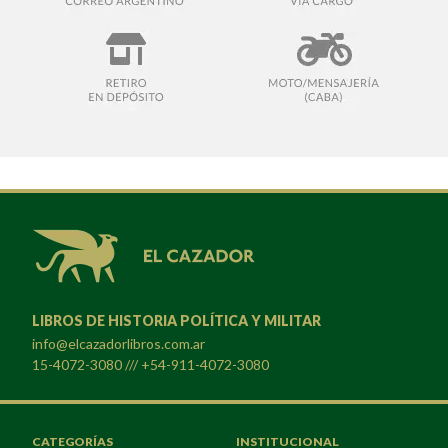
LIBROS DE HISTORIA POLÍTICA Y MILITAR
info@elcazadorlibros.com.ar
15-4072-3080 /// +54-911-4072-3080
CATEGORÍAS
INSTITUCIONAL