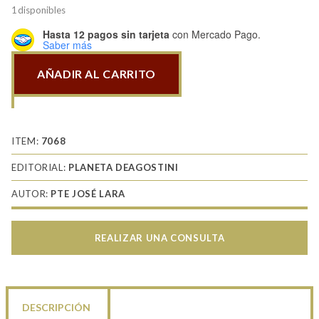
1 disponibles
Hasta 12 pagos sin tarjeta
con Mercado Pago.
Saber más
AÑADIR AL CARRITO
Dossier
Nam
20
Testimonio
ITEM:
7068
Camboyano
EDITORIAL:
PLANETA DEAGOSTINI
cantidad
AUTOR:
PTE JOSÉ LARA
REALIZAR UNA CONSULTA
DESCRIPCIÓN