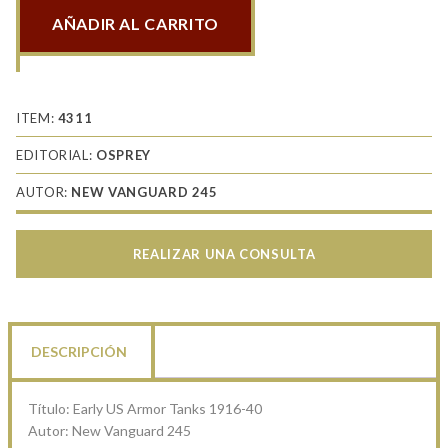
AÑADIR AL CARRITO
Early
US
Armor
Tanks
ITEM:
4311
1916-
EDITORIAL:
OSPREY
40
AUTOR:
NEW VANGUARD 245
cantidad
REALIZAR UNA CONSULTA
DESCRIPCIÓN
Título: Early US Armor Tanks 1916-40
Autor: New Vanguard 245