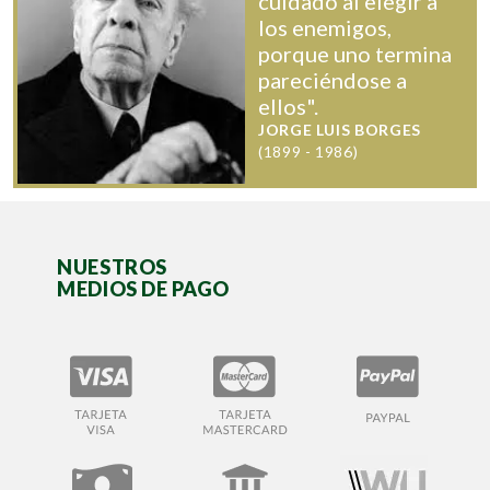
cuidado al elegir a
los enemigos,
porque uno termina
pareciéndose a
ellos".
JORGE LUIS BORGES
(1899 - 1986)
NUESTROS
MEDIOS DE PAGO