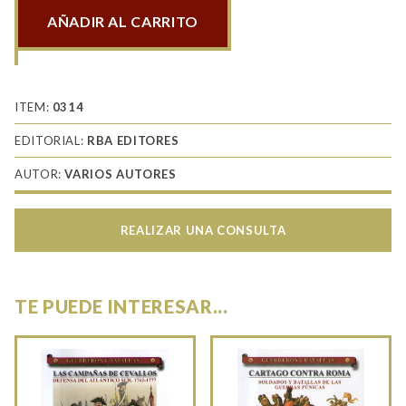
AÑADIR AL CARRITO
Ejercitos
de
la
guerra
ITEM:
0314
de
EDITORIAL:
RBA EDITORES
Vietnam
AUTOR:
VARIOS AUTORES
II
cantidad
REALIZAR UNA CONSULTA
TE PUEDE INTERESAR...