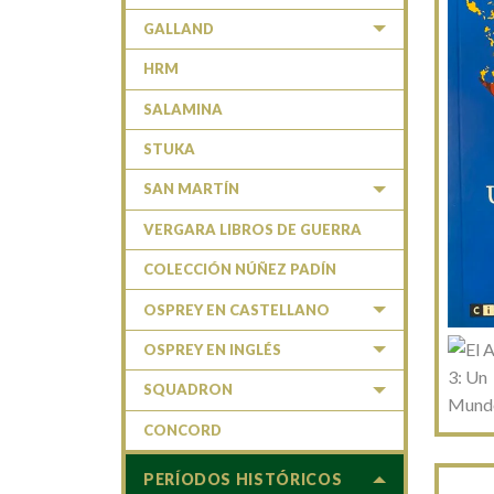
GALLAND
HRM
SALAMINA
STUKA
SAN MARTÍN
VERGARA LIBROS DE GUERRA
COLECCIÓN NÚÑEZ PADÍN
OSPREY EN CASTELLANO
OSPREY EN INGLÉS
SQUADRON
CONCORD
PERÍODOS HISTÓRICOS