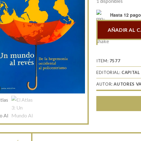
1 disponibles
Hasta 12 pagos
AÑADIR AL 
El
Atlas
3:
Un
ITEM:
7577
Mundo
EDITORIAL:
CAPITAL
Al
Revés
AUTOR:
AUTORES V
cantidad