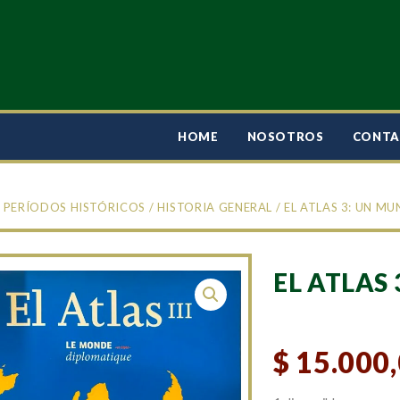
HOME
NOSOTROS
CONT
/
PERÍODOS HISTÓRICOS
/
HISTORIA GENERAL
/ EL ATLAS 3: UN M
EL ATLAS
$
15.000