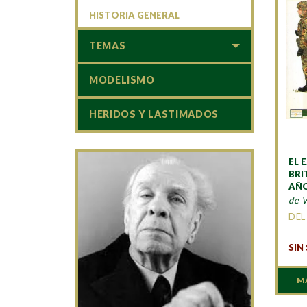
HISTORIA GENERAL
TEMAS
MODELISMO
HERIDOS Y LASTIMADOS
EL 
BRI
AÑO
de V
DEL
SIN
M