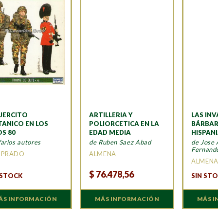
EJERCITO
ARTILLERIA Y
LAS IN
TANICO EN LOS
POLIORCETICA EN LA
BÁRBAR
S 80
EDAD MEDIA
HISPAN
arios autores
de Ruben Saez Abad
de Jose 
Fernand
 PRADO
ALMENA
ALMEN
$
76.478,56
 STOCK
SIN ST
ÁS INFORMACIÓN
MÁS INFORMACIÓN
MÁS 