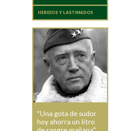
HERIDOS Y LASTIMADOS
"Una gota de sudor
hoy ahorra un litro
de sangre mañana".