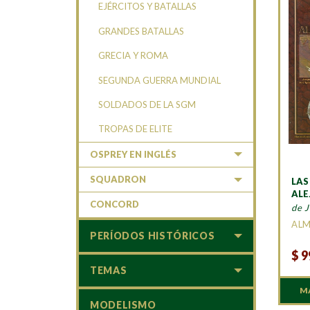
EJÉRCITOS Y BATALLAS
GRANDES BATALLAS
GRECIA Y ROMA
SEGUNDA GUERRA MUNDIAL
SOLDADOS DE LA SGM
TROPAS DE ELITE
OSPREY EN INGLÉS
SQUADRON
LAS
AL
CONCORD
de 
AL
PERÍODOS HISTÓRICOS
$
9
TEMAS
M
MODELISMO