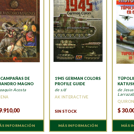
 CAMPAÑAS DE
1945 GERMAN COLORS
TÚPOLI
EJANDRO MAGNO
PROFILE GUIDE
KATIUS
Joaquin Acosta
de s/d
de Jesus
Larrazab
MENA
AK INTERACTIVE
QUIRO
9.910,00
$
30.0
SIN STOCK
ÁS INFORMACIÓN
MÁS INFORMACIÓN
MÁS 