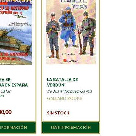
EV SB
LA BATALLA DE
KA EN ESPAÑA
VERDÚN
 Salas
de Juan Vazquez Garcia
al
GALLAND BOOKS
N
00,00
SIN STOCK
INFORMACIÓN
MÁS INFORMACIÓN