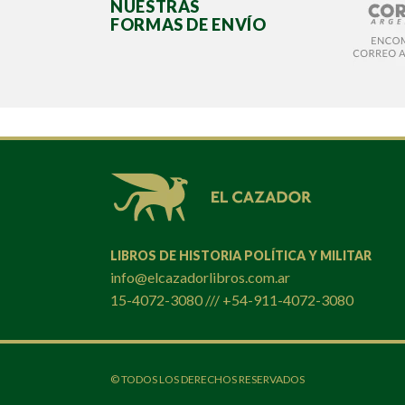
NUESTRAS
FORMAS DE ENVÍO
LIBROS DE HISTORIA POLÍTICA Y MILITAR
info@elcazadorlibros.com.ar
15-4072-3080 /// +54-911-4072-3080
© TODOS LOS DERECHOS RESERVADOS