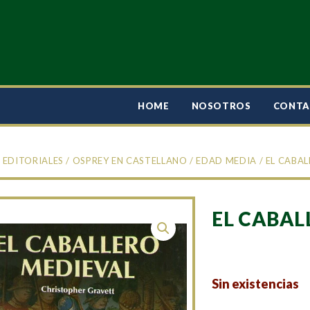
HOME
NOSOTROS
CONT
/
EDITORIALES
/
OSPREY EN CASTELLANO
/
EDAD MEDIA
/ EL CABA
EL CABAL
Sin existencias