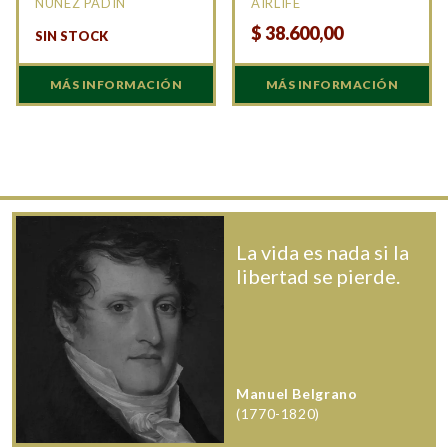
NUÑEZ PADIN
AIRLIFE
$
38.600,00
SIN STOCK
MÁS INFORMACIÓN
MÁS INFORMACIÓN
La vida es nada si la
libertad se pierde.
Manuel Belgrano
(1770-1820)