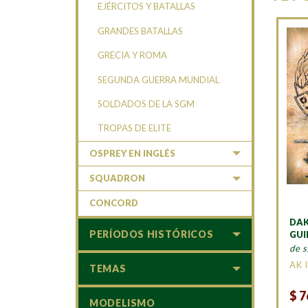
EJÉRCITOS Y BATALLAS
GRANDES BATALLAS
GRECIA Y ROMA
SEGUNDA GUERRA MUNDIAL
SOLDADOS DE LA SGM
TROPAS DE ELITE
OSPREY EN INGLÉS
SQUADRON
CONCORD
DAK
PERÍODOS HISTÓRICOS
GUI
de s
AK 
TEMAS
$
7
MODELISMO