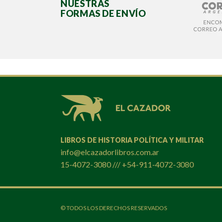
NUESTRAS
FORMAS DE ENVÍO
LIBROS DE HISTORIA POLÍTICA Y MILITAR
info@elcazadorlibros.com.ar
15-4072-3080 /// +54-911-4072-3080
© TODOS LOS DERECHOS RESERVADOS