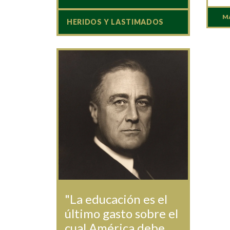
M
HERIDOS Y LASTIMADOS
"La educación es el
último gasto sobre el
cual América debe