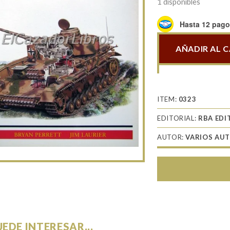
1 disponibles
Hasta 12 pagos
AÑADIR AL 
El
carro
medio
Panzer
ITEM:
0323
IV
EDITORIAL:
RBA EDI
cantidad
AUTOR:
VARIOS AU
UEDE INTERESAR...