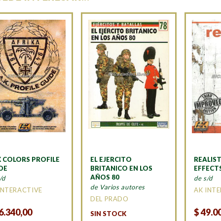
 COLORS PROFILE
EL EJERCITO
REALIS
DE
BRITANICO EN LOS
EFFECT
AÑOS 80
/d
de s/d
de Varios autores
INTERACTIVE
AK INT
DEL PRADO
6.340,00
$
49.0
SIN STOCK