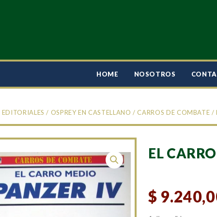
HOME
NOSOTROS
CONT
/
EDITORIALES
/
OSPREY EN CASTELLANO
/
CARROS DE COMBATE
/
EL CARRO
$
9.240,0