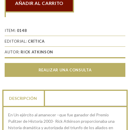
AÑADIR AL CARRITO
El
día
de
la
ITEM:
0148
batalla
EDITORIAL:
CRÍTICA
cantidad
AUTOR:
RICK ATKINSON
REALIZAR UNA CONSULTA
DESCRIPCIÓN
En Un ejército al amanecer –que fue ganador del Premio
Pulitzer de Historia 2003- Rick Atkinson proporcionaba una
historia dramática y autorizada del triunfo de los aliados en