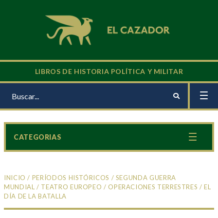
LIBROS DE HISTORIA POLÍTICA Y MILITAR
CATEGORIAS
INICIO
/
PERÍODOS HISTÓRICOS
/
SEGUNDA GUERRA
MUNDIAL
/
TEATRO EUROPEO
/
OPERACIONES TERRESTRES
/ EL
DÍA DE LA BATALLA