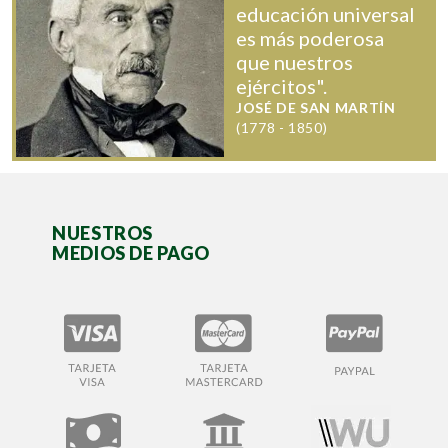
educación universal
es más poderosa
que nuestros
ejércitos".
JOSÉ DE SAN MARTÍN
(1778 - 1850)
NUESTROS
MEDIOS DE PAGO