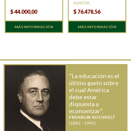
ALMENA
$
44.000,00
$
76.478,56
MÁS INFORMACIÓN
MÁS INFORMACIÓN
"La educación es el
último gasto sobre
el cual América
debe estar
dispuesta a
economizar".
FRANKLIN ROOSVELT
(1882 - 1945)