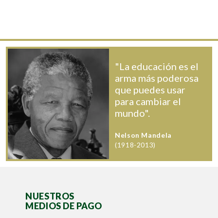
"La educación es el
arma más poderosa
que puedes usar
para cambiar el
mundo".
Nelson Mandela
(1918-2013)
NUESTROS
MEDIOS DE PAGO