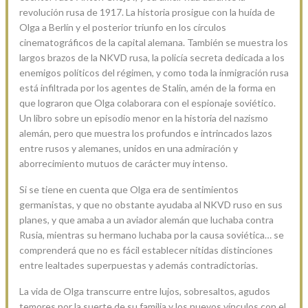
revolución rusa de 1917. La historia prosigue con la huída de
Olga a Berlín y el posterior triunfo en los círculos
cinematográficos de la capital alemana. También se muestra los
largos brazos de la NKVD rusa, la policía secreta dedicada a los
enemigos políticos del régimen, y como toda la inmigración rusa
está infiltrada por los agentes de Stalin, amén de la forma en
que lograron que Olga colaborara con el espionaje soviético.
Un libro sobre un episodio menor en la historia del nazismo
alemán, pero que muestra los profundos e intrincados lazos
entre rusos y alemanes, unidos en una admiración y
aborrecimiento mutuos de carácter muy intenso.
Si se tiene en cuenta que Olga era de sentimientos
germanistas, y que no obstante ayudaba al NKVD ruso en sus
planes, y que amaba a un aviador alemán que luchaba contra
Rusia, mientras su hermano luchaba por la causa soviética… se
comprenderá que no es fácil establecer nítidas distinciones
entre lealtades superpuestas y además contradictorias.
La vida de Olga transcurre entre lujos, sobresaltos, agudos
temores por la suerte de su familia y los nuevos vínculos con el