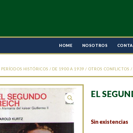
HOME
NOSOTROS
CONT
/
PERÍODOS HISTÓRICOS
/
DE 1900 A 1939
/
OTROS CONFLICTOS
/
EL SEGUN
Sin existencias