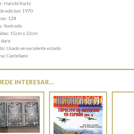
r: Harold Kurtz
de edicion: 1970
nas: 128
: Ilustrado
das: 15cm x 22cm
 dura
do: Usado en excelente estado
ma: Castellano
UEDE INTERESAR...