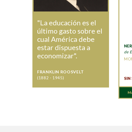
"La educación es el
último gasto sobre el
cual América debe
estar dispuesta a
NE
de E
economizar".
MON
FRANKLIN ROOSVELT
(1882 - 1945)
SIN
M