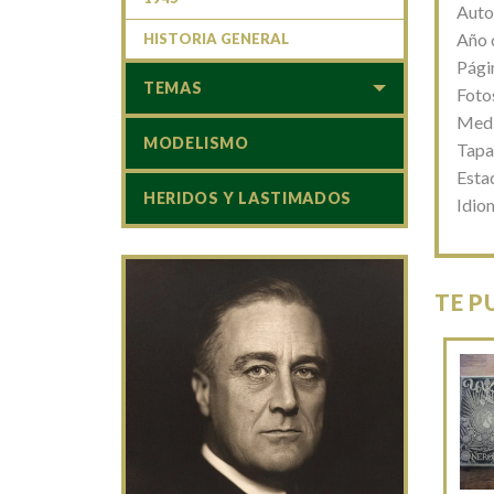
Auto
Año 
HISTORIA GENERAL
Pági
TEMAS
Fotos
Medi
MODELISMO
Tapa
Esta
HERIDOS Y LASTIMADOS
Idio
TE P