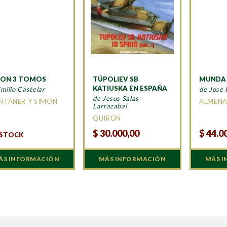
RON 3 TOMOS
TÚPOLIEV SB
MUNDA 
KATIUSKA EN ESPAÑA
milio Castelar
de Jose 
de Jesus Salas
TANER Y SIMON
ALMEN
Larrazabal
QUIRON
$
30.000,00
$
44.0
 STOCK
ÁS INFORMACIÓN
MÁS INFORMACIÓN
MÁS 