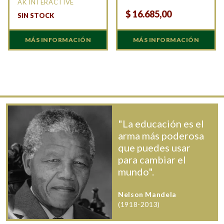
AK INTERACTIVE
$
16.685,00
SIN STOCK
MÁS INFORMACIÓN
MÁS INFORMACIÓN
"La educación es el
arma más poderosa
que puedes usar
para cambiar el
mundo".
Nelson Mandela
(1918-2013)