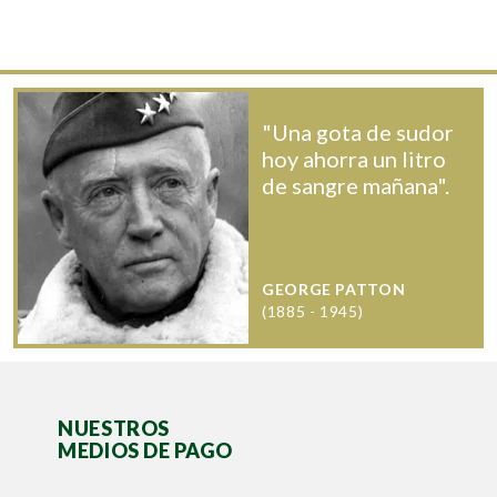
"Una gota de sudor
hoy ahorra un litro
de sangre mañana".
GEORGE PATTON
(1885 - 1945)
NUESTROS
MEDIOS DE PAGO