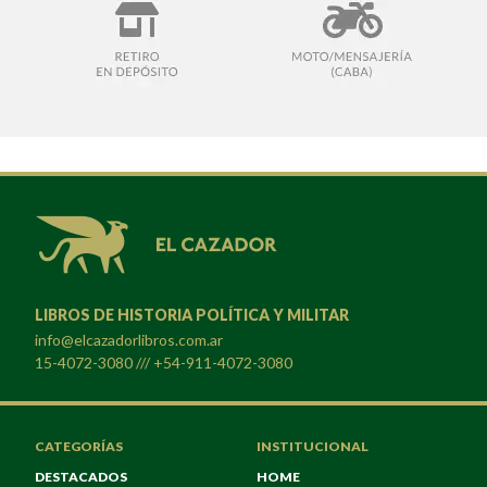
LIBROS DE HISTORIA POLÍTICA Y MILITAR
info@elcazadorlibros.com.ar
15-4072-3080 /// +54-911-4072-3080
CATEGORÍAS
INSTITUCIONAL
DESTACADOS
HOME