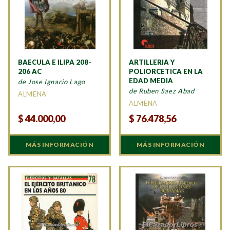
BAECULA E ILIPA 208-
ARTILLERIA Y
206 AC
POLIORCETICA EN LA
EDAD MEDIA
de Jose Ignacio Lago
de Ruben Saez Abad
ALMENA
ALMENA
$
44.000,00
$
76.478,56
MÁS INFORMACIÓN
MÁS INFORMACIÓN