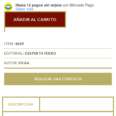
Hasta 12 pagos sin tarjeta
con Mercado Pago.
Saber más
AÑADIR AL CARRITO
Especiales
004
Mercenarios
en
ITEM:
4689
el
EDITORIAL:
DESPERTA FERRO
mundo
AUTOR:
VV.AA.
antiguo
cantidad
REALIZAR UNA CONSULTA
DESCRIPCIÓN