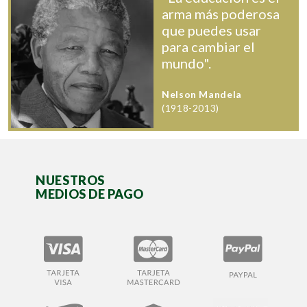
arma más poderosa
que puedes usar
para cambiar el
mundo".
Nelson Mandela
(1918-2013)
NUESTROS
MEDIOS DE PAGO