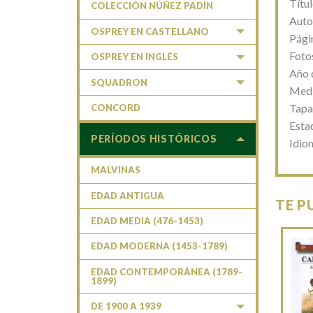
Títu
COLECCIÓN NÚÑEZ PADÍN
Auto
OSPREY EN CASTELLANO
Pági
Foto
OSPREY EN INGLÉS
Año 
SQUADRON
Medi
Tapa
CONCORD
Esta
PERÍODOS HISTÓRICOS
Idio
MALVINAS
EDAD ANTIGUA
TE P
EDAD MEDIA (476-1453)
EDAD MODERNA (1453-1789)
EDAD CONTEMPORÁNEA (1789-
1899)
DE 1900 A 1939