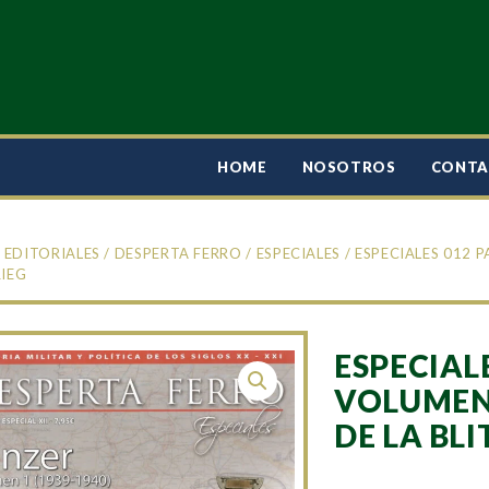
HOME
NOSOTROS
CONT
/
EDITORIALES
/
DESPERTA FERRO
/
ESPECIALES
/ ESPECIALES 012 
RIEG
ESPECIAL
VOLUMEN 
DE LA BL