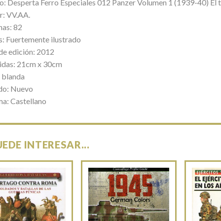
lo: Desperta Ferro Especiales 012 Panzer Volumen 1 (1939-40) El tr
r: VV.AA.
nas: 82
s: Fuertemente ilustrado
de edición: 2012
das: 21cm x 30cm
 blanda
do: Nuevo
ma: Castellano
UEDE INTERESAR...