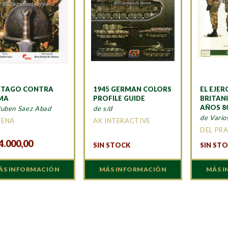
RTAGO CONTRA
1945 GERMAN COLORS
EL EJER
MA
PROFILE GUIDE
BRITAN
AÑOS 8
Ruben Saez Abad
de s/d
de Vario
MENA
AK INTERACTIVE
DEL PR
4.000,00
SIN STOCK
SIN ST
ÁS INFORMACIÓN
MÁS INFORMACIÓN
MÁS 