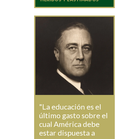
"La educación es el
último gasto sobre el
cual América debe
estar dispuesta a