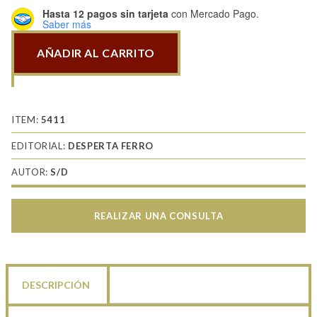
Hasta 12 pagos sin tarjeta
con Mercado Pago.
Saber más
AÑADIR AL CARRITO
Especiales
036
Ejércitos
de
ITEM:
5411
la
EDITORIAL:
DESPERTA FERRO
Guerra
AUTOR:
S/D
Civil
(I)
El
REALIZAR UNA CONSULTA
Ejército
español
en
1936
DESCRIPCIÓN
cantidad