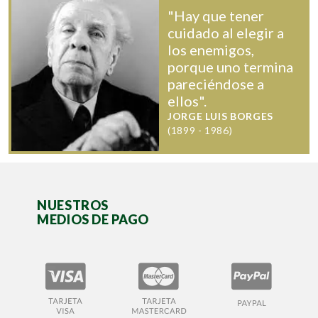
"Hay que tener
cuidado al elegir a
los enemigos,
porque uno termina
pareciéndose a
ellos".
JORGE LUIS BORGES
(1899 - 1986)
NUESTROS
MEDIOS DE PAGO