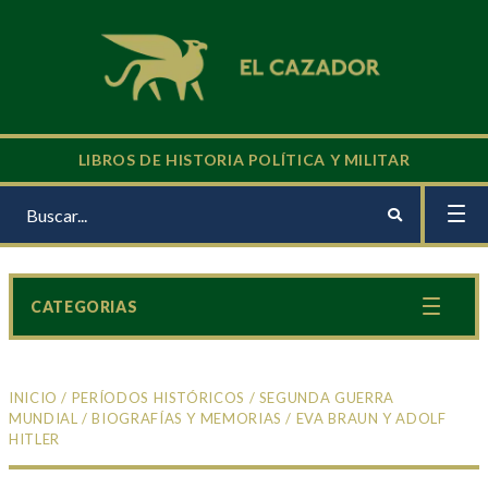
LIBROS DE HISTORIA POLÍTICA Y MILITAR
CATEGORIAS
INICIO
/
PERÍODOS HISTÓRICOS
/
SEGUNDA GUERRA
MUNDIAL
/
BIOGRAFÍAS Y MEMORIAS
/ EVA BRAUN Y ADOLF
HITLER