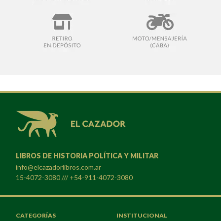
LIBROS DE HISTORIA POLÍTICA Y MILITAR
info@elcazadorlibros.com.ar
15-4072-3080 /// +54-911-4072-3080
CATEGORÍAS
INSTITUCIONAL