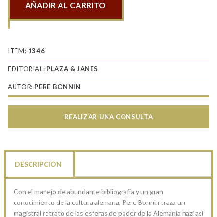
AÑADIR AL CARRITO
Eva
Braun
y
Adolf
ITEM:
1346
Hitler
EDITORIAL:
PLAZA & JANES
cantidad
AUTOR:
PERE BONNIN
REALIZAR UNA CONSULTA
DESCRIPCIÓN
Con el manejo de abundante bibliografía y un gran
conocimiento de la cultura alemana, Pere Bonnin traza un
magistral retrato de las esferas de poder de la Alemania nazi asi