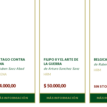
RTAGO CONTRA
FILIPO II Y EL ARTE DE
BELGICA
MA
LA GUERRA
de Rube
Ruben Saez Abad
de Arturo Sanchez Sanz
HRM
MENA
HRM
4.000,00
$
50.000,00
SIN ST
ÁS INFORMACIÓN
MÁS INFORMACIÓN
MÁS 