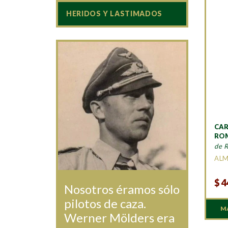
HERIDOS Y LASTIMADOS
CA
RO
de 
AL
$
4
Nosotros éramos sólo
pilotos de caza.
M
Werner Mölders era