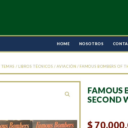
HOME
NOSOTROS
CONT
/
TEMAS
/
LIBROS TÉCNICOS
/
AVIACIÓN
/ FAMOUS BOMBERS OF T
FAMOUS 
SECOND W
$
70.000