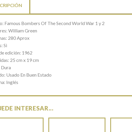
CRIPCIÓN
lo: Famous Bombers Of The Second World War 1 y 2
res: William Green
nas: 280 Aprox
: Si
de edición: 1962
das: 25 cm x 19 cm
 Dura
do: Usado En Buen Estado
ma: Inglés
UEDE INTERESAR...