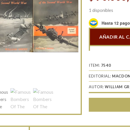
1 disponibles
Hasta 12 pagos
AÑADIR AL 
Famous
Bombers
Of
The
ITEM:
7540
Second
EDITORIAL:
MACDON
World
War
AUTOR:
WILLIAM GR
1
y
2
cantidad