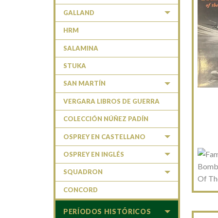
GALLAND
HRM
SALAMINA
STUKA
SAN MARTÍN
VERGARA LIBROS DE GUERRA
COLECCIÓN NÚÑEZ PADÍN
OSPREY EN CASTELLANO
OSPREY EN INGLÉS
SQUADRON
CONCORD
PERÍODOS HISTÓRICOS