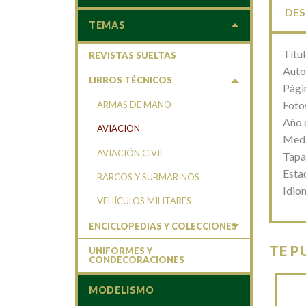
DES
TEMAS
Títu
REVISTAS SUELTAS
Auto
LIBROS TÉCNICOS
Pági
Fotos
ARMAS DE MANO
Año 
AVIACIÓN
Medi
AVIACIÓN CIVIL
Tapa
Esta
BARCOS Y SUBMARINOS
Idio
VEHÍCULOS MILITARES
ENCICLOPEDIAS Y COLECCIONES
TE P
UNIFORMES Y
CONDECORACIONES
MODELISMO