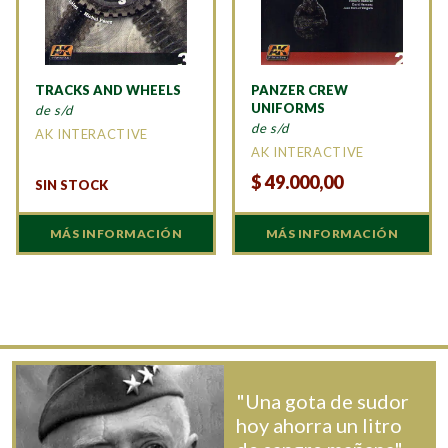
TRACKS AND WHEELS
PANZER CREW
UNIFORMS
de s/d
de s/d
AK INTERACTIVE
AK INTERACTIVE
$
49.000,00
SIN STOCK
MÁS INFORMACIÓN
MÁS INFORMACIÓN
"Una gota de sudor
hoy ahorra un litro