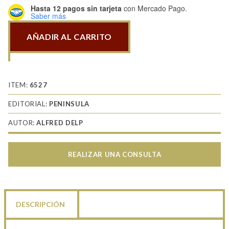
Hasta 12 pagos sin tarjeta
con Mercado Pago.
Saber más
AÑADIR AL CARRITO
Frente
A
La
Muerte
ITEM:
6527
cantidad
EDITORIAL:
PENINSULA
AUTOR:
ALFRED DELP
REALIZAR UNA CONSULTA
DESCRIPCIÓN