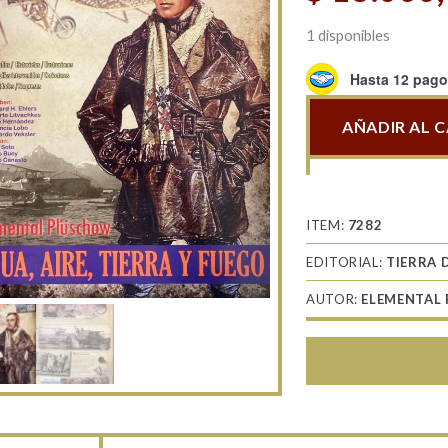
1 disponibles
Hasta 12 pagos
AÑADIR AL 
Fuego
De
Encuentro
Y
ITEM:
7282
Divulgación
EDITORIAL:
TIERRA 
N°8
cantidad
AUTOR:
ELEMENTAL