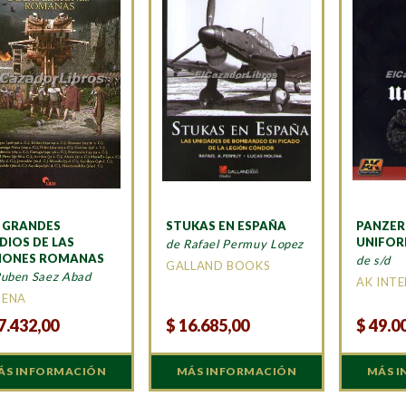
 GRANDES
STUKAS EN ESPAÑA
PANZER
DIOS DE LAS
UNIFO
de Rafael Permuy Lopez
IONES ROMANAS
de s/d
GALLAND BOOKS
Ruben Saez Abad
AK INT
MENA
7.432,00
$
16.685,00
$
49.0
ÁS INFORMACIÓN
MÁS INFORMACIÓN
MÁS 