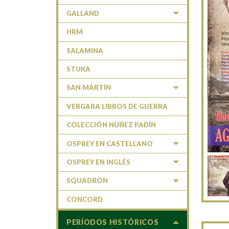
GALLAND
HRM
SALAMINA
STUKA
SAN MARTÍN
VERGARA LIBROS DE GUERRA
COLECCIÓN NÚÑEZ PADÍN
OSPREY EN CASTELLANO
OSPREY EN INGLÉS
SQUADRON
CONCORD
PERÍODOS HISTÓRICOS