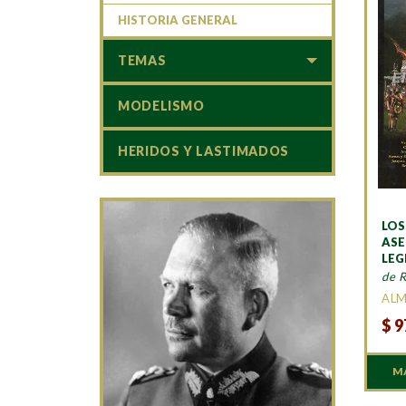
HISTORIA GENERAL
TEMAS
MODELISMO
HERIDOS Y LASTIMADOS
LOS
ASE
LEG
de 
AL
$
9
M