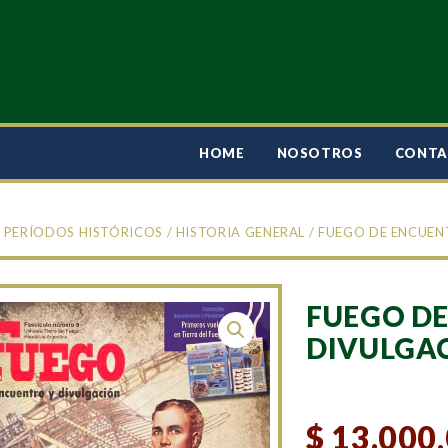
HOME
NOSOTROS
CONT
/
PERÍODOS HISTÓRICOS
/
HISTORIA GENERAL
/ FUEGO DE ENCUEN
FUEGO DE
DIVULGAC
$
13.000