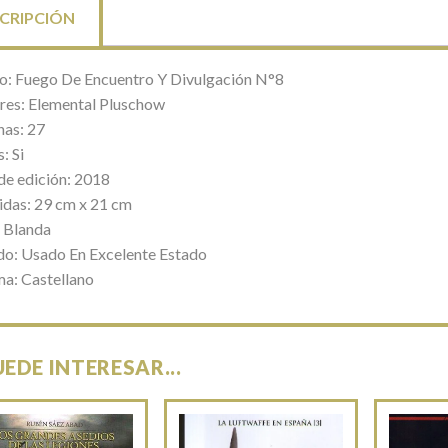
CRIPCIÓN
lo: Fuego De Encuentro Y Divulgación N°8
res: Elemental Pluschow
nas: 27
: Si
de edición: 2018
das: 29 cm x 21 cm
 Blanda
do: Usado En Excelente Estado
ma: Castellano
UEDE INTERESAR...