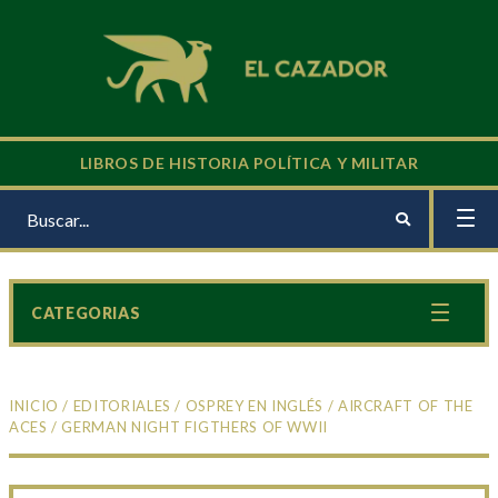
LIBROS DE HISTORIA POLÍTICA Y MILITAR
CATEGORIAS
INICIO
/
EDITORIALES
/
OSPREY EN INGLÉS
/
AIRCRAFT OF THE
ACES
/ GERMAN NIGHT FIGTHERS OF WWII