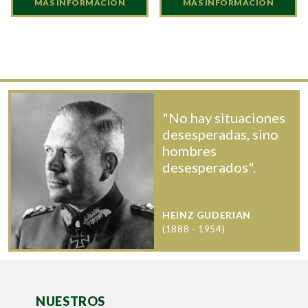
MÁS INFORMACIÓN
MÁS INFORMACIÓN
"No hay situaciones
desesperadas, sino
hombres
desesperados".
HEINZ GUDERIAN
(1888 - 1954)
NUESTROS