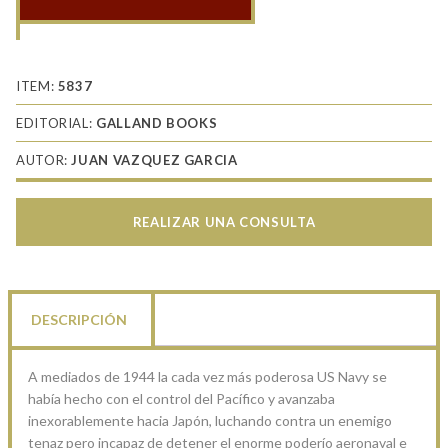
Golfo
de
Leyte
cantidad
ITEM:
5837
EDITORIAL:
GALLAND BOOKS
AUTOR:
JUAN VAZQUEZ GARCIA
REALIZAR UNA CONSULTA
DESCRIPCIÓN
A mediados de 1944 la cada vez más poderosa US Navy se
había hecho con el control del Pacífico y avanzaba
inexorablemente hacia Japón, luchando contra un enemigo
tenaz pero incapaz de detener el enorme poderío aeronaval e