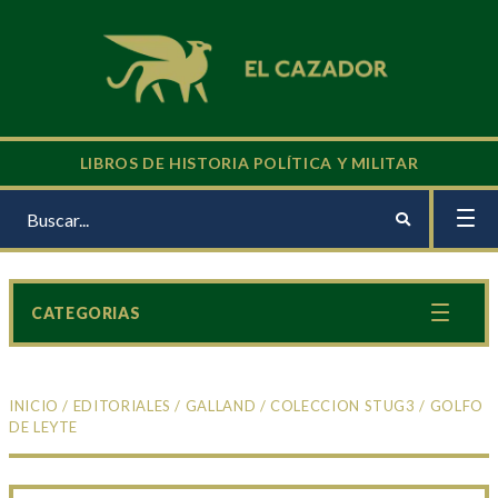
LIBROS DE HISTORIA POLÍTICA Y MILITAR
CATEGORIAS
INICIO
/
EDITORIALES
/
GALLAND
/
COLECCION STUG3
/ GOLFO
DE LEYTE