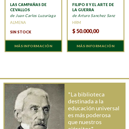
LAS CAMPAÑAS DE
FILIPO II Y EL ARTE DE
CEVALLOS
LA GUERRA
de Juan Carlos Luzuriaga
de Arturo Sanchez Sanz
ALMENA
HRM
$
50.000,00
SIN STOCK
MÁS INFORMACIÓN
MÁS INFORMACIÓN
"La biblioteca
destinada a la
educación universal
es más poderosa
que nuestros
ejércitos".