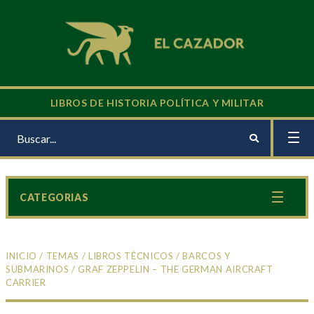
LIBROS DE HISTORIA POLÍTICA Y MILITAR
CATEGORIAS
INICIO
/
TEMAS
/
LIBROS TÉCNICOS
/
BARCOS Y
SUBMARINOS
/ GRAF ZEPPELIN – THE GERMAN AIRCRAFT
CARRIER