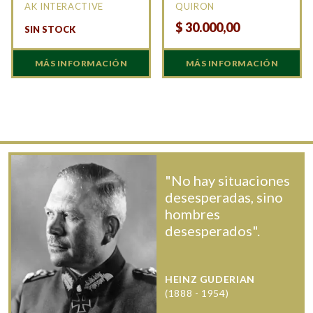
AK INTERACTIVE
QUIRON
$
30.000,00
SIN STOCK
MÁS INFORMACIÓN
MÁS INFORMACIÓN
"No hay situaciones
desesperadas, sino
hombres
desesperados".
HEINZ GUDERIAN
(1888 - 1954)