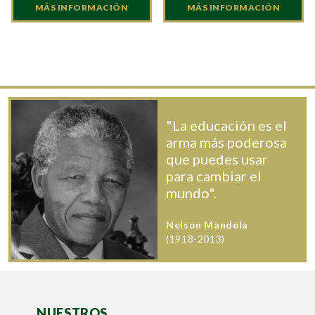
MÁS INFORMACIÓN
MÁS INFORMACIÓN
"La educación es el
arma más poderosa
que puedes usar
para cambiar el
mundo".
Nelson Mandela
(1918-2013)
NUESTROS