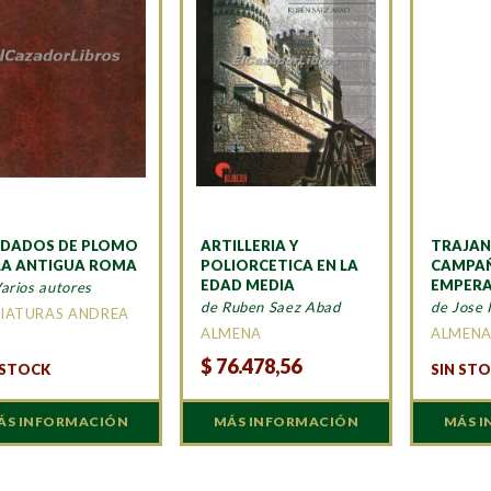
DADOS DE PLOMO
ARTILLERIA Y
TRAJAN
LA ANTIGUA ROMA
POLIORCETICA EN LA
CAMPAÑ
EDAD MEDIA
EMPERA
arios autores
de Ruben Saez Abad
de Jose 
IATURAS ANDREA
ALMENA
ALMEN
$
76.478,56
 STOCK
SIN ST
ÁS INFORMACIÓN
MÁS INFORMACIÓN
MÁS 