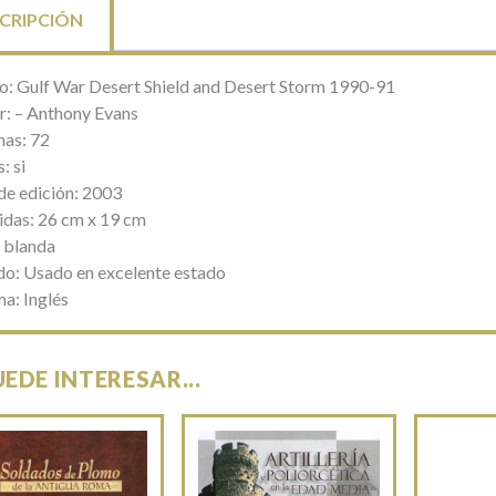
CRIPCIÓN
lo: Gulf War Desert Shield and Desert Storm 1990-91
r: – Anthony Evans
nas: 72
: si
de edición: 2003
das: 26 cm x 19 cm
 blanda
do: Usado en excelente estado
ma: Inglés
UEDE INTERESAR...