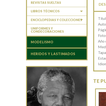
REVISTAS SUELTAS
DES
LIBROS TÉCNICOS
Títu
ENCICLOPEDIAS Y COLECCIONES
Auto
UNIFORMES Y
Pági
CONDECORACIONES
Fotos
Año 
MODELISMO
Medi
Tapa
HERIDOS Y LASTIMADOS
Esta
Idio
TE P