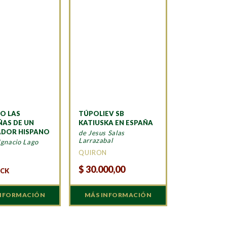
O LAS
TÚPOLIEV SB
AS DE UN
KATIUSKA EN ESPAÑA
DOR HISPANO
de Jesus Salas
Larrazabal
Ignacio Lago
QUIRON
A
$
30.000,00
OCK
INFORMACIÓN
MÁS INFORMACIÓN