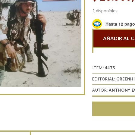
1 disponibles
Hasta 12 pagos
AÑADIR AL 
Gulf
War
Desert
Shield
ITEM:
4475
and
EDITORIAL:
GREENHI
Desert
Storm
AUTOR:
ANTHONY E
1990-
91
cantidad