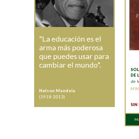
"La educación es el
arma más poderosa
que puedes usar para
cambiar el mundo".
SOL
DE 
de V
MIN
Nelson Mandela
(1918-2013)
SIN
M