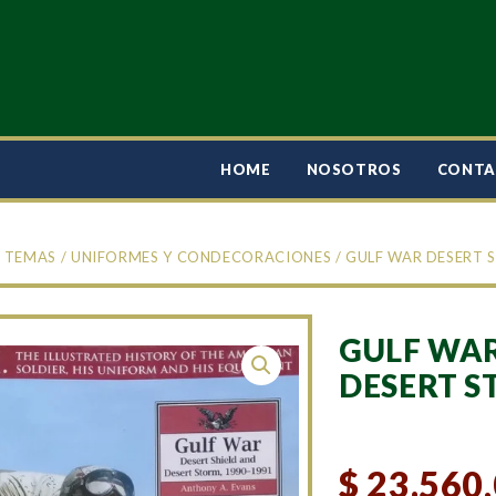
HOME
NOSOTROS
CONT
/
TEMAS
/
UNIFORMES Y CONDECORACIONES
/ GULF WAR DESERT 
GULF WAR
DESERT S
$
23.560