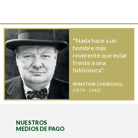
"Nada hace a un
hombre más
reverente que estar
frente a una
biblioteca".
WINSTON CHURCHILL
(1874 - 1965)
NUESTROS
MEDIOS DE PAGO