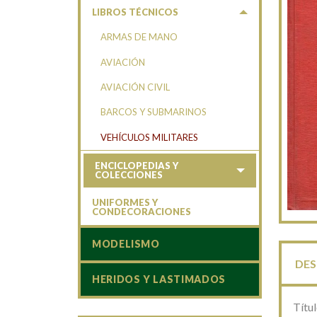
LIBROS TÉCNICOS
ARMAS DE MANO
AVIACIÓN
AVIACIÓN CIVIL
BARCOS Y SUBMARINOS
VEHÍCULOS MILITARES
ENCICLOPEDIAS Y
COLECCIONES
UNIFORMES Y
CONDECORACIONES
MODELISMO
DES
HERIDOS Y LASTIMADOS
Títul