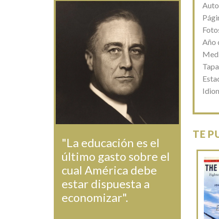
Auto
Pági
Foto
Año 
Medi
Tapa
Esta
Idio
TE P
"La educación es el
último gasto sobre el
cual América debe
estar dispuesta a
economizar".