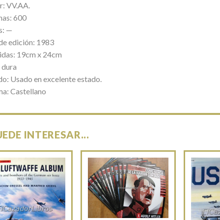
r: VV.AA.
nas: 600
s: —
de edición: 1983
das: 19cm x 24cm
 dura
do: Usado en excelente estado.
ma: Castellano
UEDE INTERESAR...