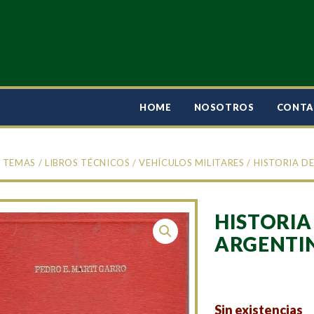
HOME
NOSOTROS
CONT
/
TEMAS
/
LIBROS TÉCNICOS
/
VEHÍCULOS MILITARES
/ HISTORIA D
HISTORIA
ARGENTI
Sin existencias