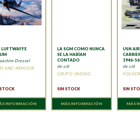
 LUFTWAFFE
LA SGM COMO NUNCA
USN AI
BUM
SE LA HABÍAN
CARRIER
CONTADO
1946-56
Joachim Dressel
de s/d
de s/d
MS AND ARMOUR
GRUPO UNIDAD
SQUAD
 STOCK
SIN STOCK
SIN ST
ÁS INFORMACIÓN
MÁS INFORMACIÓN
MÁS 