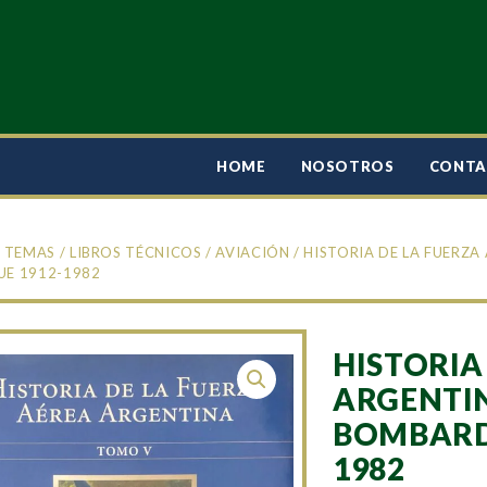
HOME
NOSOTROS
CONT
/
TEMAS
/
LIBROS TÉCNICOS
/
AVIACIÓN
/ HISTORIA DE LA FUERZ
UE 1912-1982
HISTORIA
ARGENTIN
BOMBARDE
1982