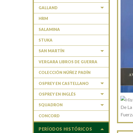
GALLAND
HRM
SALAMINA
STUKA
SAN MARTÍN
VERGARA LIBROS DE GUERRA
COLECCIÓN NÚÑEZ PADÍN
OSPREY EN CASTELLANO
OSPREY EN INGLÉS
SQUADRON
CONCORD
PERÍODOS HISTÓRICOS