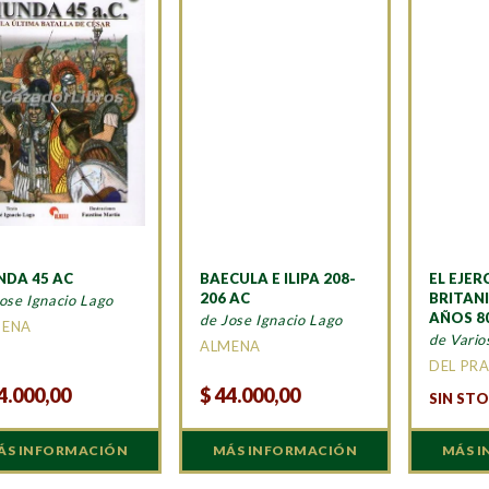
DA 45 AC
BAECULA E ILIPA 208-
EL EJER
206 AC
BRITAN
ose Ignacio Lago
AÑOS 8
de Jose Ignacio Lago
MENA
de Vario
ALMENA
DEL PR
4.000,00
$
44.000,00
SIN ST
ÁS INFORMACIÓN
MÁS INFORMACIÓN
MÁS 