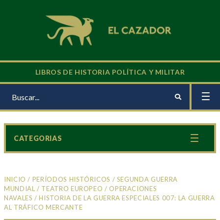
LIBROS DE HISTORIA POLÍTICA Y MILITAR
CATEGORIAS
INICIO
/
PERÍODOS HISTÓRICOS
/
SEGUNDA GUERRA
MUNDIAL
/
TEATRO EUROPEO
/
OPERACIONES
NAVALES
/ HISTORIA DE LA GUERRA ESPECIALES 007: LA GUERRA
AL TRÁFICO MERCANTE