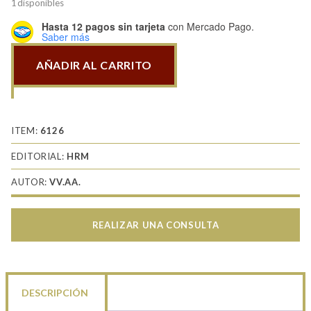
1 disponibles
Hasta 12 pagos sin tarjeta
con Mercado Pago.
Saber más
AÑADIR AL CARRITO
Historia
de
la
Guerra
ITEM:
6126
Especiales
EDITORIAL:
HRM
007:
AUTOR:
VV.AA.
La
guerra
al
REALIZAR UNA CONSULTA
tráfico
mercante
cantidad
DESCRIPCIÓN