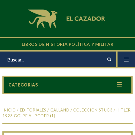
LIBROS DE HISTORIA POLÍTICA Y MILITAR
CATEGORIAS
INICIO
/
EDITORIALES
/
GALLAND
/
COLECCION STUG3
/ HITLER
1923 GOLPE AL PODER (1)