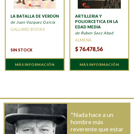
LA BATALLA DE VERDÚN
ARTILLERIA Y
POLIORCETICA EN LA
de Juan Vazquez Garcia
EDAD MEDIA
GALLAND BOOKS
de Ruben Saez Abad
ALMENA
$
76.478,56
SIN STOCK
MÁS INFORMACIÓN
MÁS INFORMACIÓN
"Nada hace a un
hombre más
reverente que estar