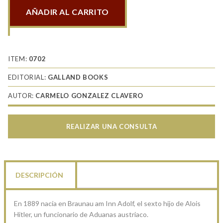
AÑADIR AL CARRITO
Hitler
1923
Golpe
al
ITEM:
0702
poder
EDITORIAL:
GALLAND BOOKS
(1)
AUTOR:
CARMELO GONZALEZ CLAVERO
cantidad
REALIZAR UNA CONSULTA
DESCRIPCIÓN
En 1889 nacía en Braunau am Inn Adolf, el sexto hijo de Alois
Hitler, un funcionario de Aduanas austriaco.