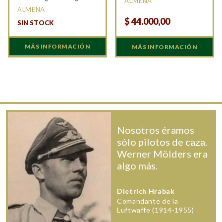
ALMENA
ALMENA
$
44.000,00
SIN STOCK
MÁS INFORMACIÓN
MÁS INFORMACIÓN
Nosotros éramos
sólo pilotos de caza.
Werner Mölders era
algo más.
Dietrich Hrabak
Comandante de la
Luftwaffe (1914-1955)